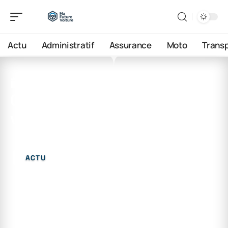
Actu
Administratif
Assurance
Moto
Trans
9 juin 2026
Quel est l’avenir des
voitures diesel ?
ACTU